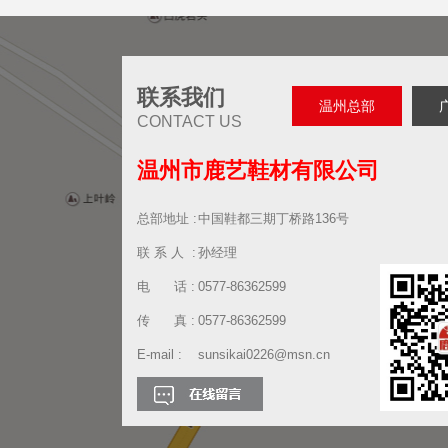
联系我们
温州总部
CONTACT US
温州市鹿艺鞋材有限公司
总部地址 :
中国鞋都三期丁桥路136号
联 系 人 :
孙经理
电 话 :
0577-86362599
传 真 :
0577-86362599
E-mail :
sunsikai0226@msn.cn