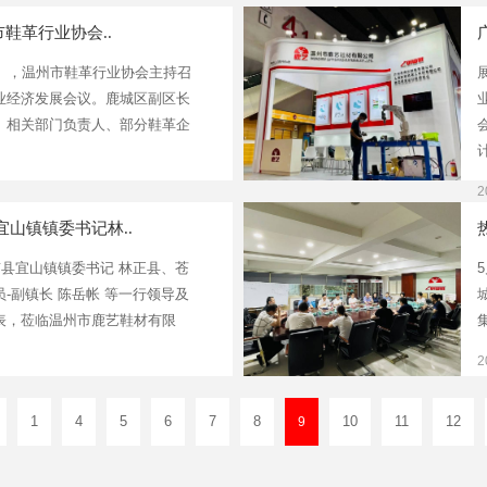
市鞋革行业协会..
日），温州市鞋革行业协会主持召
业经济发展会议。鹿城区副区长
、相关部门负责人、部分鞋革企
计
2
山镇镇委书记林..
南县宜山镇镇委书记 林正县、苍
-副镇长 陈岳帐 等一行领导及
表，莅临温州市鹿艺鞋材有限
2
1
4
5
6
7
8
10
11
12
9