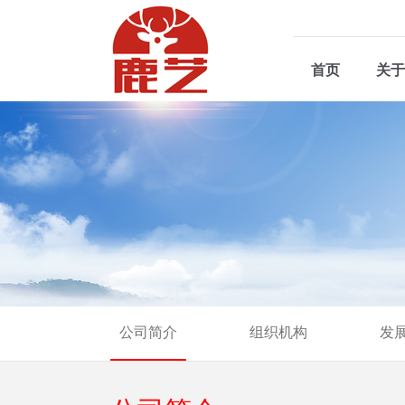
首页
关于
公司简介
组织机构
发