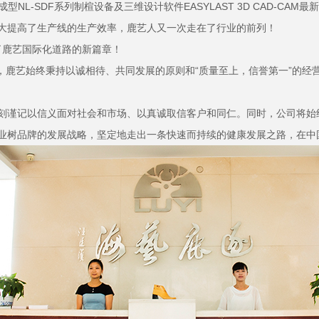
成型NL-SDF系列制楦设备及三维设计软件EASYLAST 3D CAD-
大提高了生产线的生产效率，鹿艺人又一次走在了行业的前列！
开启了鹿艺国际化道路的新篇章！
来，鹿艺始终秉持以诚相待、共同发展的原则和“质量至上，信誉第一”的
刻谨记以信义面对社会和市场、以真诚取信客户和同仁。同时，公司将始
业树品牌的发展战略，坚定地走出一条快速而持续的健康发展之路，在中