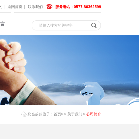
文
|
返回首页
|
联系我们
服务电话：0577-86362599
言
您当前的位子：
首页
> >
关于我们
>
公司简介