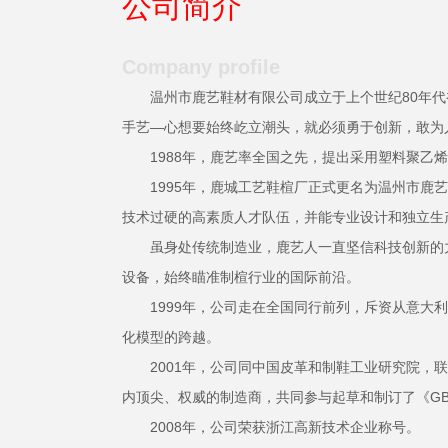
公司简介
Company profile
温州市鹿艺鞋材有限公司成立于上个世纪80年代
手艺—心想要始终屹立潮头，就必须勇于创新，敢为
1988年，鹿艺率全国之先，提出采用塑料聚
1995年，鹿城工艺鞋楦厂正式更名为温州市鹿
技术过硬的高素质人才队伍，并能专业设计和独立生
虽身处传统制造业，鹿艺人一直坚信科技创新的
设备，始终瞄准制楦行业的国际前沿。
1999年，公司走在全国同行前列，斥资从意大
化模型的跨越。
2001年，公司同中国皮革和制鞋工业研究院，
内顶尖、权威的制造商，共同参与起草和制订了《GB/
2008年，公司荣获浙江高新技术企业称号。