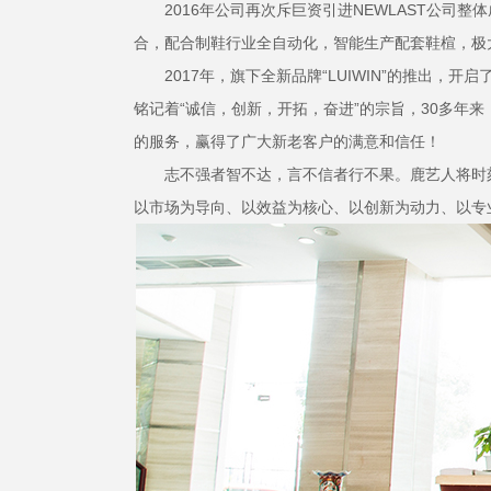
2016年公司再次斥巨资引进NEWLAST公司整体
合，配合制鞋行业全自动化，智能生产配套鞋楦，极
2017年，旗下全新品牌“LUIWIN”的推出，
铭记着“诚信，创新，开拓，奋进”的宗旨，30多年
的服务，赢得了广大新老客户的满意和信任！
志不强者智不达，言不信者行不果。鹿艺人将时
以市场为导向、以效益为核心、以创新为动力、以专