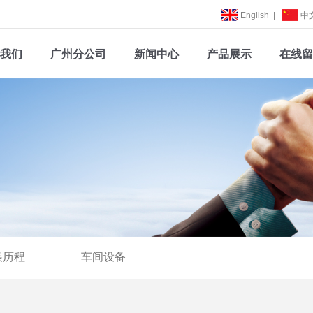
English
|
中
我们
广州分公司
新闻中心
产品展示
在线留
展历程
车间设备