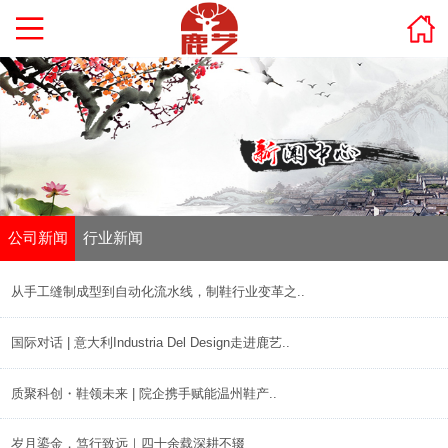
公司新闻
行业新闻
从手工缝制成型到自动化流水线，制鞋行业变革之..
国际对话 | 意大利Industria Del Design走进鹿艺..
质聚科创・鞋领未来 | 院企携手赋能温州鞋产..
岁月鎏金，笃行致远｜四十余载深耕不辍